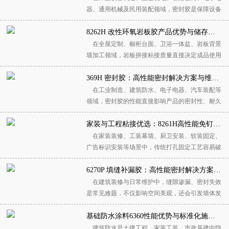
候性有着极高要求，普通瓷砖胶、万能胶极易出现
器、通用机械及民用装配领域，密封胶是保障设备
空鼓、脱落、开裂、脱层等问题。8262H岩板...
气密性、水密性、稳定性的关键辅助材料。密封胶
的粘接强度、耐温性能、耐老化能力直接影响设备
8262H 改性环氧岩板胶产品优势与储存、施工保养全指南
运行精度、密封效果与使用寿命。369H密封胶作
在全屋定制、橱柜台面、卫浴一体盆、岩板背景
为一款通用性极强的改性高分子密封粘接材料，凭
墙加工领域，岩板拼接粘接质量直接决定成品使用
借粘接牢固、耐温耐腐、固化稳定、适用性广...
寿命与美观度，8262H 岩板胶作为岩板 45° 无缝拼
接、板材修补、异材复合的专用粘接材料，凭借稳
369H 密封胶：高性能密封解决方案与维护保养指南
定的粘接性能、耐候抗黄变特性，成为石材加工
在工业制造、建筑防水、电子电器、汽车装配等
厂、家装施工单位的主流选材。浙江优力新材料有
领域，密封胶的性能直接影响产品的密封性、耐久
限公司专注胶粘剂研发生产，专业生产 826...
性与安全性。369H 密封胶作为一款单组分、湿气
固化的高性能改性硅烷（MS）密封胶，兼具环保
家装与工程粘接优选：8261H高性能免钉胶优势详解、施工规范及全周期保养指南
安全、粘接性强、耐候耐久等多重优势，是替代传
在家装装修、工装幕墙、厨卫安装、软装固定、
统聚氨酯胶、硅酮胶的理想产品。浙江优力新材料
广告标识安装等场景中，传统打孔固定工艺容易破
有限公司深耕环保胶粘剂研发与生产领域，专业...
坏墙体基层、损伤瓷砖与饰面材料，还存在噪音
大、后期墙面难以修复、施工效率低等痛点。免钉
6270P 填缝补漏胶：高性能密封解决方案与养护指南
胶作为无打孔、高粘接强度的新型液体紧固材料，
在建筑装修与日常维护中，缝隙渗漏、密封失效
现已全面替代螺丝、铁钉、膨胀螺栓等传统固定方
是常见难题，不仅影响空间美观，还会引发墙体发
式。其中8261H高性能中性免钉胶凭借环保配方...
霉、结构腐蚀等隐患。浙江优力新材料有限公司深
耕密封材料领域，专业生产6270P 填缝补漏胶，这
基础防水涂料6360性能优势与标准化施工及保养指南
款产品以先进配方、稳定性能，成为家装与工程领
建筑防水是土建工程、家装工装、市政基建中隐