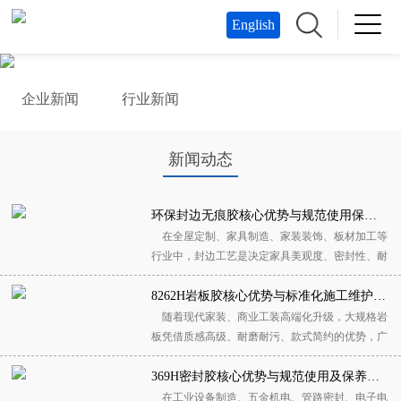
English
企业新闻
行业新闻
新闻动态
环保封边无痕胶核心优势与规范使用保养指南
在全屋定制、家具制造、家装装饰、板材加工等
行业中，封边工艺是决定家具美观度、密封性、耐
用性的关键工序。传统封边胶水易出现溢胶、胶线
明显、开裂脱边、异味刺鼻等问题，不仅影响产品
8262H岩板胶核心优势与标准化施工维护保养指南
颜值，还存在环保隐患。环保封边无痕胶作为新一
随着现代家装、商业工装高端化升级，大规格岩
代高端封边粘接材料，凭借零胶线无痕效果、绿色
板凭借质感高级、耐磨耐污、款式简约的优势，广
环保、粘接牢固、耐候性强等优势，成为高...
泛应用于墙面铺贴、地面装饰、台面定制、背景墙
造型等场景。岩板材质致密、吸水率极低、自重较
369H密封胶核心优势与规范使用及保养维护指南
大，对粘接材料的粘结强度、柔韧性、稳定性和耐
在工业设备制造、五金机电、管路密封、电子电