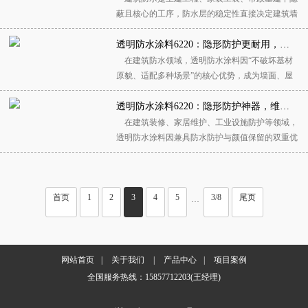
域的优选密封材料，兼具优异的填缝、补漏、粘接
蔽且核心的工序，防水层的稳定性直接决定建筑墙
多重功效。6270P填缝补漏胶一、6270P 填缝...
体、地面、屋面、地下室的使用寿命，杜绝渗水、
返潮、发霉、墙体脱落等常见问题。基础防水涂料
透明防水涂料6220：隐形防护更耐用，科学养护延长使用寿命
6360作为通用性极强的基础款防水建材，凭借适配
在建筑防水领域，透明防水涂料因“不破坏基材
场景广、附着力强、防水抗渗稳定、施工便捷、耐
原貌、适配多种场景”的核心优势，成为墙面、屋
候耐用等诸多优势，成为家装防水、中小型...
面、门窗等部位防水的优选材料。其中，透明防水
涂料6220作为一款兼具实用性与耐用性的优质产
透明防水涂料6220：隐形防护神器，维护保养指南
品，凭借稳定的防水性能、便捷的施工体验，广泛
在建筑装修、家居维护、工业设施防护等领域，
应用于住宅装修、商业建筑、工业厂房等多个场
透明防水涂料因兼具防水防护与颜值保留的双重优
景，既能够有效阻隔水分渗透，保护建筑结构安...
势，成为各类基面防水的优选材料。其中，透明防
水涂料6220凭借优异的耐候性、附着力与环保性
能，广泛应用于外墙、屋顶、门窗、瓷砖、玻璃等
首页
1
2
3
4
5
3/8
尾页
多种基面，既能有效阻隔水分渗透、防止基面破
···
损，又能保持基面原有外观，实现“隐形防水、...
网站首页
|
关于我们
|
产品中心
|
项目案例
全国服务热线：15857712203(王经理)