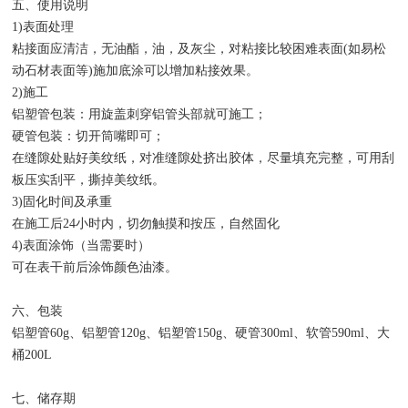
五、使用说明
1)表面处理
粘接面应清洁，无油酯，油，及灰尘，对粘接比较困难表面(如易松
动石材表面等)施加底涂可以增加粘接效果。
2)施工
铝塑管包装：用旋盖刺穿铝管头部就可施工；
硬管包装：切开筒嘴即可；
在缝隙处贴好美纹纸，对准缝隙处挤出胶体，尽量填充完整，可用刮
板压实刮平，撕掉美纹纸。
3)固化时间及承重
在施工后24小时内，切勿触摸和按压，自然固化
4)表面涂饰（当需要时）
可在表干前后涂饰颜色油漆。
六、包装
铝塑管60g、铝塑管120g、铝塑管150g、硬管300ml、软管590ml、大
桶200L
七、储存期