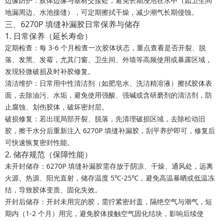
边缘防护：胶体边缘与基材交接处，避免长期浸泡在水中（如卫生间
地漏周边、水池接缝），可定期擦拭干燥，减少潮气长期侵蚀。
三、6270P 填缝补漏胶日常保养与储存
1. 日常保养（延长寿命）
定期检查：每 3-6 个月检查一次胶体状态，重点查看
是否开裂、脱
落、发黑、发霉
，尤其门窗、卫生间、外墙等高频使用或暴露区域，
发现轻微破损及时补胶修复。
清洁维护：日常用中性清洁剂（如肥皂水、洗洁精溶液）擦拭胶体表
面，去除油污、水垢，
避免使用强酸、强碱或含研磨剂的清洁剂
，防
止腐蚀、划伤胶体，破坏密封层。
破损修复：若出现局部开裂、脱落，先清理破损区域，去除松动旧
胶，擦干水分后重新注入 6270P 填缝补漏胶，刮平养护即可，修复后
可快速恢复密封性能。
2. 储存规范（保障性能）
未开封储存：6270P 填缝补漏胶需存放于
阴凉、干燥、通风处，远离
火源、热源、阳光直射
，储存温度 5℃-25℃，避免高温暴晒或低温冻
结，导致胶体变质、固化失效。
开封后储存：开封未用完的胶，需
拧紧密封盖，隔绝空气与潮气
，短
期内（1-2 个月）用完，避免胶体接触空气固化结块，影响后续使