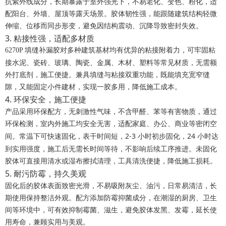
抗紫外线成分，长期暴露于室外强光下，不易老化、变色、粉化，适
配阳台、外墙、屋顶等露天场景。胶体韧性强，能跟随建筑结构轻微
伸缩、位移而同步形变，避免因结构震动、沉降导致密封失效。
3. 粘接性强，适配多材质
6270P 填缝补漏胶对多种建筑基材均有优异的粘接附着力，可牢固粘
水泥、瓷砖、玻璃、陶瓷、金属、木材、塑料
接
等常见材质，无需额
外打底剂，施工便捷。兼具填缝与粘接双重功能，既能填充宽窄缝
隙，又能固定小件建材，实现一胶多用，降低施工成本。
4. 环保安全，施工便捷
无刺激性气味，不含甲醛、苯等有害物质
产品采用环保配方，
，通过
环保检测，室内外施工均安全无害，适配家庭、办公、商业等密闭空
表干时间短，2-3 小时初步固化，24 小时达
间。常温下可快速固化，
到实用强度
，施工后无需长时间等待，不影响后续工序推进。未固化
胶体可直接用清水或湿布擦拭清理，工具清洗便捷，降低施工损耗。
5. 耐污防霉，持久美观
不易吸附灰尘、油污，日常易清洁
固化后的胶体表面致密光滑，
，长
期使用保持整洁外观。配方添加防霉抑菌成分，在潮湿的厨房、卫生
间等环境中，可有效抑制霉菌、滋生，避免胶体发黑、发霉，延长使
用寿命，兼顾实用与美观。