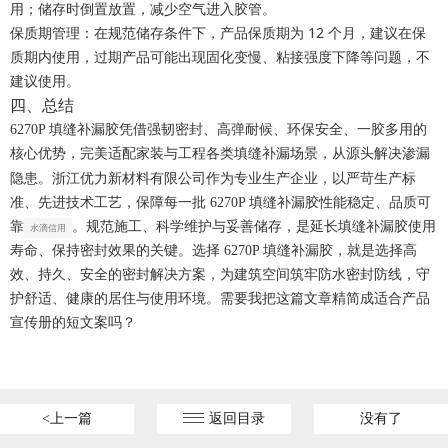
用；储存时倒置放置，减少空气进入胶管。
保质期管理：在规范储存条件下，产品保质期为 12 个月，
建议在保
质期内使用
，过期产品可能出现固化变慢、粘接强度下降等问题，不
建议使用。
四、总结
强韧密封、高弹耐候、环保安全、一胶多用
6270P 填缝补漏胶凭借
的
核心优势，完美适配家装与工程各类填缝补漏场景，从源头解决渗漏
浙江优力新材料有限公司
隐患。
作为专业生产企业，以严苛生产标
准、先进技术工艺，保障每一批 6270P 填缝补漏胶性能稳定、品质可
靠
。规范施工、科学维护与妥善储存，是延长填缝补漏胶使用
水滴信用
寿命、保持密封效果的关键。选择 6270P 填缝补漏胶，就是选择高
效、持久、安全的密封解决方案，为建筑空间筑牢防水密封防线，守
护舒适、健康的居住与使用环境。需要我把这篇文章精简成适合产品
宣传册的短文案吗？
<上一篇
返回目录
没有了