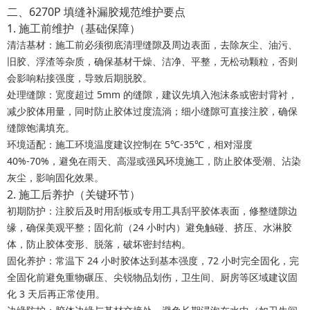
二、6270P 填缝补漏胶规范维护要点
1. 施工前维护（基础保障）
清洁基材：施工前必须彻底清理缝隙及周边表面，
去除灰尘、油污、
旧胶、浮渣等杂质
，确保基材干燥、洁净、平整，无松动颗粒，否则
会影响粘接强度，导致后期脱胶。
处理缝隙：宽度超过 5mm 的缝隙，建议先填入泡沫条或密封背衬，
减少胶体用量，同时防止胶体过度流淌；细小缝隙可直接注胶，确保
缝隙饱满填充。
环境适配：施工环境温度建议控制在 5℃-35℃，相对湿度
40%-70%，避免在雨天、高湿或强风环境施工，防止胶体受潮、沾染
灰尘，影响固化效果。
2. 施工后养护（关键环节）
初期防护：注胶后及时用刮板或专用工具刮平胶体表面，修整缝隙边
缘，确保美观平整；
固化前（24 小时内）避免触碰、挤压、水淋胶
体
，防止胶体变形、脱落，破坏密封结构。
固化养护：常温下 24 小时胶体达到基本强度，72 小时完全固化，
完
全固化前避免重物碾压、尖锐物品划伤
，卫生间、厨房等区域建议固
化 3 天后再正常使用。