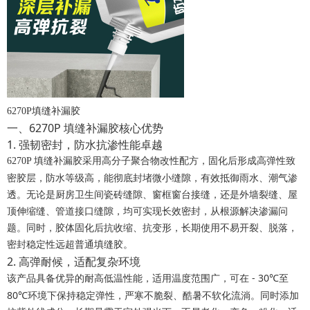
6270P填缝补漏胶
一、6270P 填缝补漏胶核心优势
1. 强韧密封，防水抗渗性能卓越
6270P 填缝补漏胶采用高分子聚合物改性配方，固化后形成高弹性致
防水等级高，能彻底封堵微小缝隙
密胶层，
，有效抵御雨水、潮气渗
透。无论是厨房卫生间瓷砖缝隙、窗框窗台接缝，还是外墙裂缝、屋
顶伸缩缝、管道接口缝隙，均可实现长效密封，从根源解决渗漏问
题。同时，胶体固化后抗收缩、抗变形，长期使用不易开裂、脱落，
密封稳定性远超普通填缝胶。
2. 高弹耐候，适配复杂环境
适用温度范围广，可在 - 30℃至
该产品具备优异的耐高低温性能，
80℃环境下保持稳定弹性
，严寒不脆裂、酷暑不软化流淌。同时添加